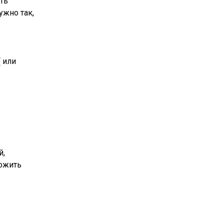
ть
ужно так,
 или
й,
ложить