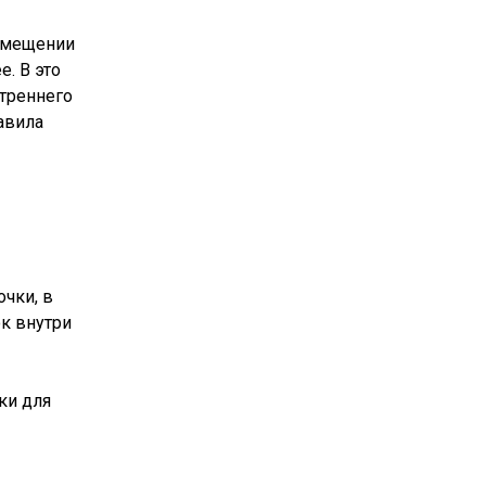
азмещении
. В это
утреннего
авила
очки, в
ок внутри
ки для