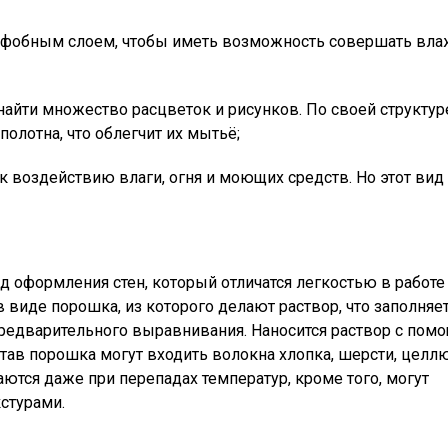
офобным слоем, чтобы иметь возможность совершать вл
айти множество расцветок и рисунков. По своей структур
олотна, что облегчит их мытьё;
 воздействию влаги, огня и моющих средств. Но этот вид
д оформления стен, который отличатся легкостью в работе
 виде порошка, из которого делают раствор, что заполня
предварительного выравнивания. Наносится раствор с по
став порошка могут входить волокна хлопка, шерсти, целл
ются даже при перепадах температур, кроме того, могут
стурами.