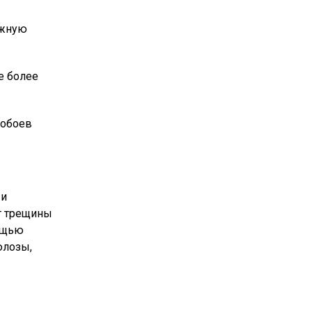
ажную
е более
 обоев
 и
ет трещины
мощью
юлозы,