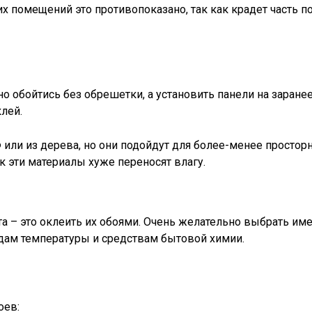
х помещений это противопоказано, так как крадет часть п
но обойтись без обрешетки, а установить панели на заране
лей.
или из дерева, но они подойдут для более-менее простор
к эти материалы хуже переносят влагу.
та – это оклеить их обоями. Очень желательно выбрать им
адам температуры и средствам бытовой химии.
оев: