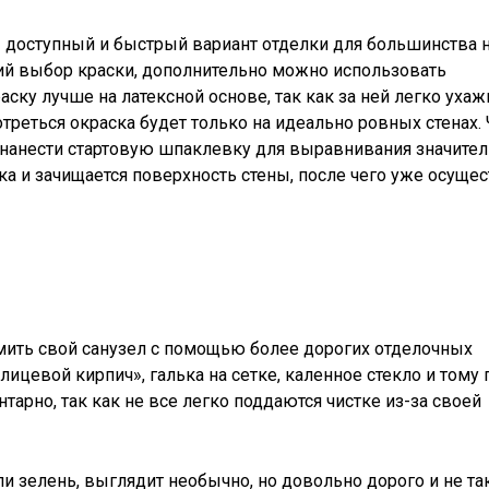
– доступный и быстрый вариант отделки для большинства 
ий выбор краски, дополнительно можно использовать
ку лучше на латексной основе, так как за ней легко ухаж
отреться окраска будет только на идеально ровных стенах.
м нанести стартовую шпаклевку для выравнивания значите
а и зачищается поверхность стены, после чего уже осущес
мить свой санузел с помощью более дорогих отделочных
«лицевой кирпич», галька на сетке, каленное стекло и тому
арно, так как не все легко поддаются чистке из-за своей
ли зелень, выглядит необычно, но довольно дорого и не та