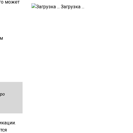
что может
Загрузка ...
им
тро
икации.
тся