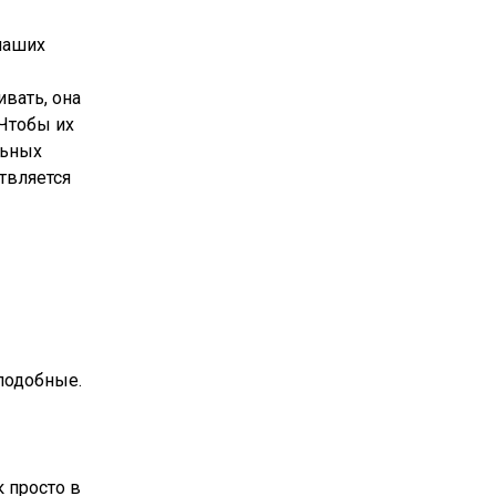
наших
ивать, она
 Чтобы их
льных
твляется
 подобные.
к просто в