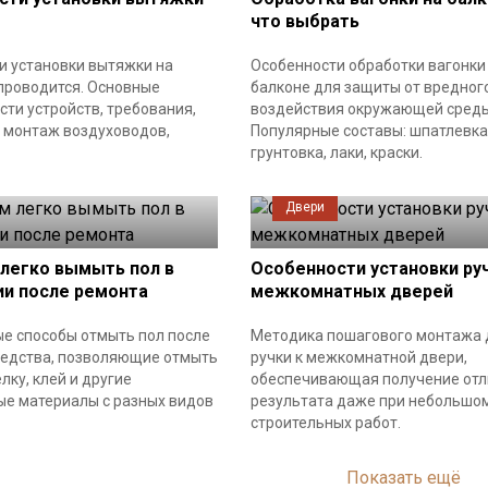
что выбрать
и установки вытяжки на
Особенности обработки вагонки
 проводится. Основные
балконе для защиты от вредног
ти устройств, требования,
воздействия окружающей среды
, монтаж воздуховодов,
Популярные составы: шпатлевка
грунтовка, лаки, краски.
Двери
 легко вымыть пол в
Особенности установки ру
и после ремонта
межкомнатных дверей
е способы отмыть пол после
Методика пошагового монтажа 
редства, позволяющие отмыть
ручки к межкомнатной двери,
елку, клей и другие
обеспечивающая получение отл
ые материалы с разных видов
результата даже при небольшо
строительных работ.
Показать ещё