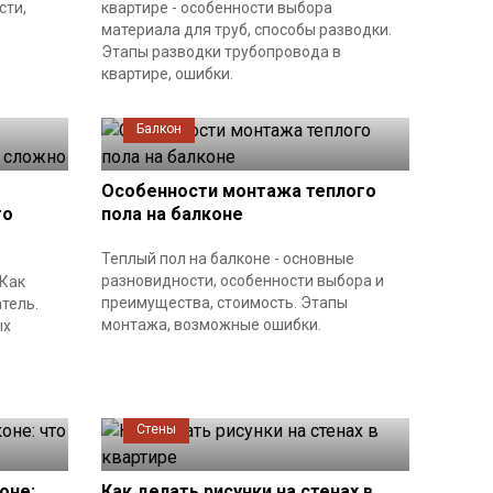
сти,
квартире - особенности выбора
материала для труб, способы разводки.
Этапы разводки трубопровода в
квартире, ошибки.
Балкон
Особенности монтажа теплого
то
пола на балконе
Теплый пол на балконе - основные
разновидности, особенности выбора и
 Как
преимущества, стоимость. Этапы
тель.
монтажа, возможные ошибки.
ых
Стены
оне:
Как делать рисунки на стенах в