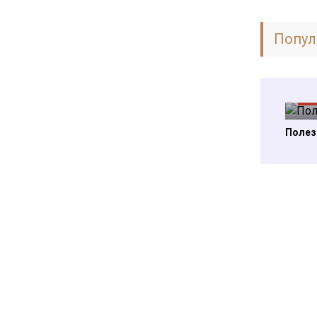
Попул
Ст
Полезн