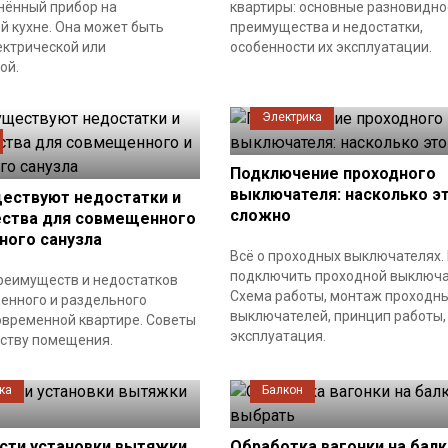
нённый прибор на
квартиры: основные разновидно
й кухне. Она может быть
преимущества и недостатки,
ектрической или
особенности их эксплуатации.
ой.
Электрика
Подключение проходного
выключателя: насколько э
ществуют недостатки и
сложно
ства для совмещенного
ного санузла
Всё о проходных выключателях.
подключить проходной выключа
реимуществ и недостатков
Схема работы, монтаж проходн
енного и раздельного
выключателей, принцип работы,
овременной квартире. Советы
эксплуатация.
йству помещения.
ка
Балкон
сти установки вытяжки
Обработка вагонки на балк