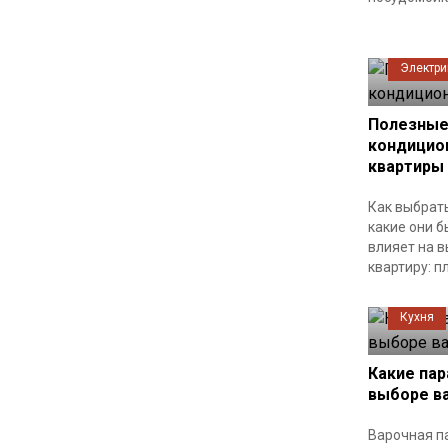
Электри
Полезные
кондицио
квартиры
Как выбрат
какие они б
влияет на 
квартиру: пл
Кухня
Какие па
выборе в
Варочная п