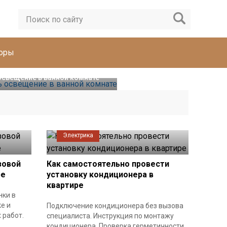
торы
освещение в ванной комнате
Электрика
зовой
Как самостоятельно провести
ре
установку кондиционера в
квартире
нки в
е и
Подключение кондиционера без вызова
 работ.
специалиста. Инструкция по монтажу
.
кондиционера. Проверка герметичности.