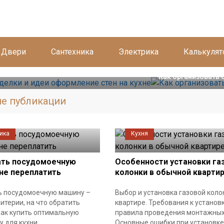
Двери
Сантехника
Электрика
Калькуля
Ванная
делки и идеи оформление стен на
Как организовать 
е публикации
ика
Кухня
ать посудомоечную
Особенности установки га
не переплатить
колонки в обычной кварти
ь посудомоечную машину –
Выбор и установка газовой коло
итерии, на что обратить
квартире. Требования к установк
Как купить оптимальную
правила проведения монтажных
 для кухни.
Основные ошибки при установке