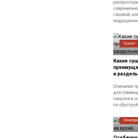
распростра
современно
газовой, эл
индукционн
Туалет
Какие су
преимуще
и раздель
Описание п
для совмещ
санузла в с
по обустро
Электри
Особенно