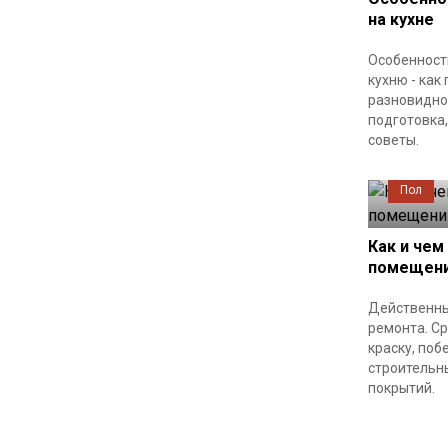
на кухне
Особенност
кухню - как
разновиднос
подготовка
советы.
Пол
Как и чем
помещени
Действенны
ремонта. С
краску, поб
строительн
покрытий.