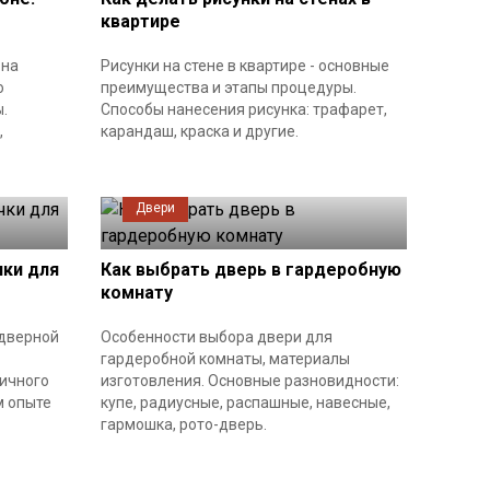
квартире
 на
Рисунки на стене в квартире - основные
о
преимущества и этапы процедуры.
.
Способы нанесения рисунка: трафарет,
,
карандаш, краска и другие.
Двери
чки для
Как выбрать дверь в гардеробную
комнату
дверной
Особенности выбора двери для
гардеробной комнаты, материалы
ичного
изготовления. Основные разновидности:
м опыте
купе, радиусные, распашные, навесные,
гармошка, рото-дверь.