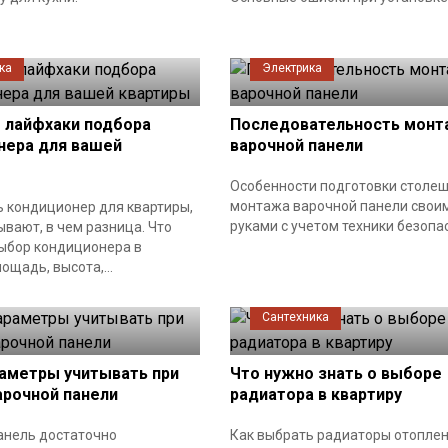
ка
Электрика
 лайфхаки подбора
Последовательность монт
нера для вашей
варочной панели
Особенности подготовки столе
монтажа варочной панели свои
ь кондиционер для квартиры,
руками с учетом техники безопа
ывают, в чем разница. Что
выбор кондиционера в
ощадь, высота,...
Сантехника
раметры учитывать при
Что нужно знать о выборе
арочной панели
радиатора в квартиру
анель достаточно
Как выбрать радиаторы отоплен